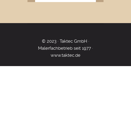
© 2023 · Taktec GmbH ·
Malerfachbetrieb seit 1977 ·
www.taktec.de