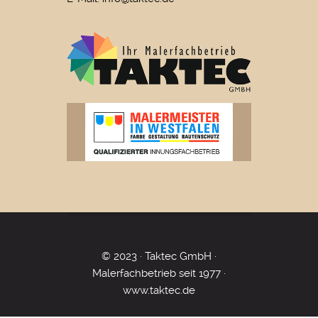
© 2023 · Taktec GmbH ·
Malerfachbetrieb seit 1977 ·
www.taktec.de